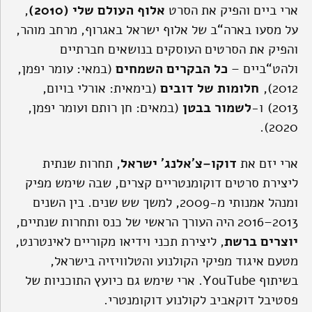
ארי ביים והפיק את הסרט
אלוף העולם שלי
(2010)
,
על מסעו בארה“ב של אלוף ישראל באגרוף, מרחב מוהר,
והפיק את הסרטים העוסקים בנושאים חברתיים
ולהט“ביים –
כל הבקרים השמחים
(במאי: עומר יפמן,
2012),
חלומות של דובים
(בימאית: אורלי בויום,
2013) ו-
לשמור בבטן
(במאים: חן רותם ועומר יפמן,
2020).
ארי יזם את
דוקו
–
צ
'
אלנג
'
ישראל
, תחרות שנתית
ליצירת סרטים דוקומנטריים קצרים, שבה שימש מפיק
ומנהל אמנותי מ-2009, למשך שש שנים. בין השנים
2013–2016 היה העורך הראשי של כנס ותחרות שנתיים,
יוצרים ברשת
, ליצירת תכני וידיאו מקוריים לאינטרנט,
מטעם איגוד מפיקי הקולנוע והטלוויזיה בישראל,
בשיתוף YouTube. ארי שימש גם כיועץ התוכניות של
פסטיבל דוקאביב לקולנוע דוקומנטרי.