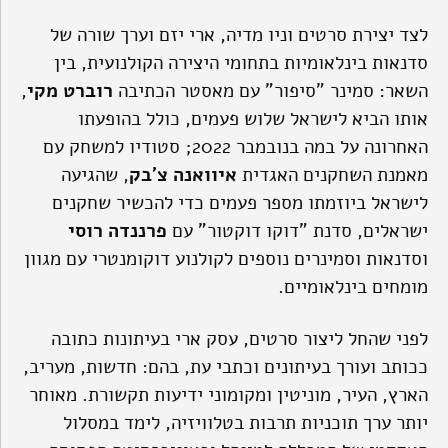
לצד יצירת סרטים וניו מדיה, ארי יזם וערך שורה של
סדנאות בינלאומיות בתחומי היצירה הקולנועית, בין
השאר: סמינר "סיפור" עם מאסטר הכתיבה
רוברט מקי
,
אותו הביא לישראל שלוש פעמים, כולל בהופעתו
האחרונה על במה בנובמבר 2022; סטודיו למשחק עם
מאמנת השחקנים האגדית
איוואנה צ
'
בק
, שהגיעה
לישראל ביוזמתו מספר פעמים כדי להכשיר שחקנים
ישראלים, סדנת "דוקו דוקטור" עם
פרננדה רוסי
וסדנאות וסמינרים נוספים לקולנוע דוקומנטרי עם מגוון
מומחים בינלאומיים.
לפני שהחל ליצור סרטים, עסק ארי בעיתונות כתובה
ככותב ועורך בעיתונים וכתבי עת, בהם: חדשות, מעריב,
הארץ, העיר, מוניטין ומקומוני ידיעות תקשורת. מאוחר
יותר ערך תוכניות תרבות בטלוויזיה, לימד במסלול