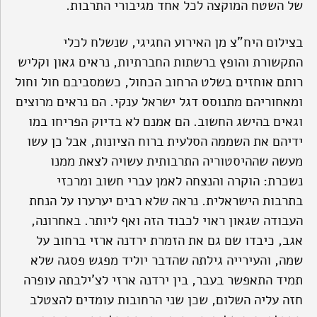
של השטח המוקצה לכל אחד מגיבורי התרבות.
בצילום היח"צ מן האירוע החגיגי, שנשלח לכלי
התקשורת והופץ ברשתות החברתיות, נראים גאון וקליש
רותם אוחזים בשלט הרחוב הכחול, כשמסביבם חול וחול
ומאחוריהם מתנוסס דגל ישראל ענקי. הם נראים מרוצים
וגאים בהישג החשוב. הם אמנם לא בדיוק הפריחו במו
ידיהם את השממה הסלעית ברוח הציונות, אבל כן עשו
מעשה שההיסטוריה התרבותית עשויה לצאת ממנו
נשכרת: הוקרה והנצחה לאמן עברי חשוב ומרכזי
בתרבות הישראלית. נראה שלא רבים יערערו על הנחת
העבודה שגאון ראוי לכבוד הזה ואף ליותר. באחרונה,
אגב, כיבדו שם גם את הזמרת ירדנה ארזי ברחוב על
שמה, והעירייה גילתה שהדבר יוליד מפגש פסגה שלא
תמיד התאפשר בעבר, בין ירדנה ארזי לצ'ילבתה עופרה
חזה עליה השלום, שכן שני הרחובות עומדים להצטלב