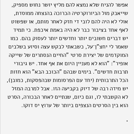
אפשר להניח שלא נמצא להם מליץ יושר נחוש מספיק,
שייאבק מול הביורוקרטיה הכרוכה בהנצחה ממוסדת,
אולי לא היה להם לובי די חזק לאחר מותם, או שפשוט
לאף אחד בציבור כבר לא היה באמת איכפת. כי תמיד
יש דברים חשובים יותר וחדשים יותר לעסוק בהם. כמו
שאמר לי יחצ"ן־על, כשבאתי לבקש עצה וסיוע בשלבים
המוקדמים של יצירת סרטי
"החיים הנסתרים של שייקה
אופיר"
: "הוא לא מעניין היום את אף אחד. יש גיבורי
תרבות חדשים". בימים שבהם "הכוכב הבא" הוא חזות
הכל התרבותית (יחד עם הפרסומות שבהפסקות, כמובן),
יש מידה רבה של דיוק בקביעה הזו. אבל למרבה המזל
לא הקשבתי לו, וגם כיום, שנתיים לאחר הבכורה, הסרט
הוא בין הסרטים הנצפים ביותר של ערוץ יס דוקו.
•