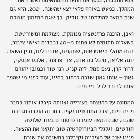
אנא התכבדו, כנסו את הוועדה המתאימה ואשרו את
המהלך. כמעט באורח פלאי יצא שהשנה, 2021, היא גם
שנת המאה להולדתו של גודיק, כך שגם התזמון מושלם.
ואכן, הוכנה פרזנטציה מנומקת, מצולמת ומשורטטת,
כשעליה חתומים לא פחות מ–40 נכבדים ואישי ציבור,
בהם מנהלי תיאטראות, שחקנים, אדריכלים, ובין השאר:
יונה אליאן, מיכל בת אדם, צדי צרפתי, אלכס אנסקי,
דרור קרן, נעם סמל, ליה קניג, רנן שור וכמובן יהורם
גאון — אותו גאון שזכה לרחוב בחייו, עוד לפני מי שהפך
אותו לכוכב לכל ימי חייו.
הממונה על ההנצחה בעירייה וצוותה קיבלו אותנו בסבר
פנים יפות, אבל החודשים נקפו. בחרדה הולכת וגוברת
שהנה, שנת המאה עומדת להסתיים בעוד שלושה
חודשים, וגלגלי הביורוקרטיה שוב יתקעו את ההצעה,
פנינו שוב אל העירייה וקיבלנו כתשובה את שורת