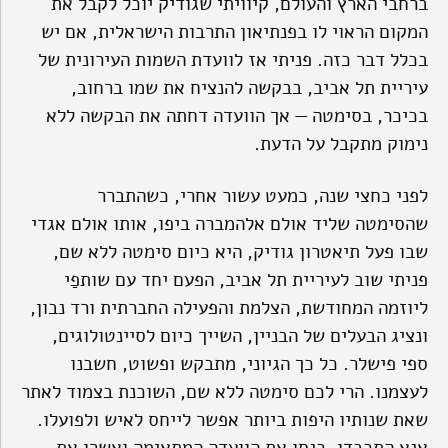
ברחבי הארץ והעולם, קיוויתי שגודיק יוכל לקבל את
המקום הראוי לו בפנתיאון התרבות הישראלית, אם יש
בכלל דבר כזה. פניתי אז לוועדת השמות העירונית של
עיריית תל אביב, בבקשה להנציח את שמו ברחוב,
בכיכר, בסימטה — אך הוועדה דחתה את הבקשה ללא
נימוק מתקבל על הדעת.
לפני כחצי שנה, כמעט עשור אחרי, כשהתברר
שהסימטה שליד אולם אלהמברה ביפו, אותו אולם אגדי
שבו פעל תיאטרון גודיק, היא כיום סימטה ללא שם,
פניתי שוב לעיריית תל אביב, הפעם יחד עם שותפַי
ליוזמה המחודשת, הצלמת והפעילה החברתית ורד נבון,
ונציג הבעלים של הבניין, השייך כיום לסיינטולוגים,
ספי פישלר. כל כך הגיוני, מתבקש ופשוט, חשבנו
לעצמנו. הרי לכם סימטה ללא שם, השוכנת בצמוד לאתר
שאת שנותיו היפות ביותר אפשר לייחס לאיש ולפועלו.