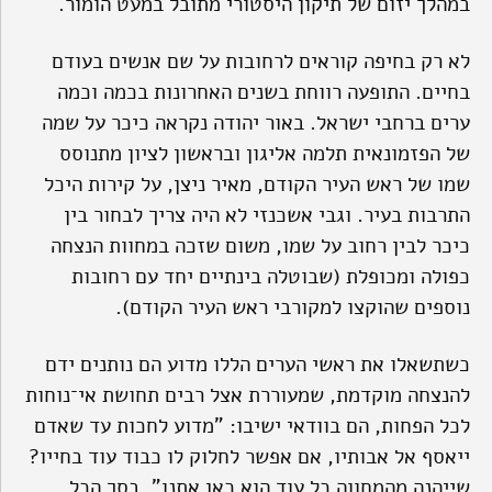
במהלך יזום של תיקון היסטורי מתובל במעט הומור.
לא רק בחיפה קוראים לרחובות על שם אנשים בעודם
בחיים. התופעה רווחת בשנים האחרונות בכמה וכמה
ערים ברחבי ישראל. באור יהודה נקראה כיכר על שמה
של הפזמונאית תלמה אליגון ובראשון לציון מתנוסס
שמו של ראש העיר הקודם, מאיר ניצן, על קירות היכל
התרבות בעיר. וגבי אשכנזי לא היה צריך לבחור בין
כיכר לבין רחוב על שמו, משום שזכה במחוות הנצחה
כפולה ומכופלת (שבוטלה בינתיים יחד עם רחובות
נוספים שהוקצו למקורבי ראש העיר הקודם).
כשתשאלו את ראשי הערים הללו מדוע הם נותנים ידם
להנצחה מוקדמת, שמעוררת אצל רבים תחושת אי־נוחות
לכל הפחות, הם בוודאי ישיבו: "מדוע לחכות עד שאדם
ייאסף אל אבותיו, אם אפשר לחלוק לו כבוד עוד בחייו?
שייהנה מהמחווה כל עוד הוא כאן אתנו". בסך הכל