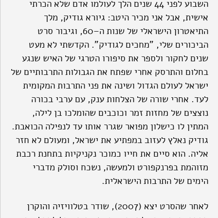
השבוע לפני 44 שנים הלך לעולמו אדם שלא הכרתי
אישית, אבל אני מכיר היטב: גיורא גודיק, מלך
התיאטרון הישראלי של שנות ה–60, וגיבור סרט
הביכורים שלי,
"מחכים לגודיק"
. הקדשתי לא מעט
שנים לחקור ולספר את סיפורו הטרגי של האיש שנגע
בחלום והתרסק אחרי שפתח את הגבולות התרבותיים של
ישראל לעולם הגדול ושינה את פני התרבות המקומית
לעד. אחרי שורה של הצלחות ענק, עם ערבי בכורה
נוצצים של מחזות זמר וכוכבים שהומלכו בן לילה,
המתין לו כישלון מפואר שגרר אותו עד לנפילה הכואבת.
גודיק נאלץ לעזוב במפתיע את ישראל, ומעולם לא חזר
אליה. הוא סיים את חייו כמוכר נקניקיות בתחנת רכבת
מזוהמת בפרנקפורט ולמעשה, נשכח וסולק מדברי
הימים של התרבות הישראלית.
לאחר שהסרט יצא (2007), שודר בטלוויזיה והוקרן