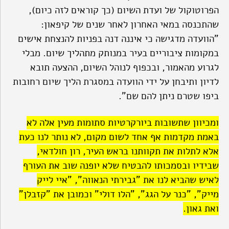
הפרוטוקול של ועדת השיום (כך קוראים לזה כיום),
שהתכנסה במאי האחרון לאחר שנים של קיפאון:
"הוועדה מדגישה כי איננה דנה בפניות להנצחת אישים
במקומות ציבוריים בעיר במנותק מתהליך שיום. מבלי
לגרוע מהאמור, ובכפוף לנוהל השיום, ההצעה תובא
לדיון ותיבחן על ידי הוועדה במסגרת הליך שיום רחובות
ביפו שטרם ניתן להם שם".
ומכיוון שתשובות ביורקרטיות סתומות מעין אלה לא
באמת מקדמות אף אחד לשום מקום, לא נותר לנו כעת
אלא לתלות את תקוותנו בראש העיר, רון חולדאי,
שבידיו ובסמכותו להבטיח שלא יופנה שוב את העורף
לאיש שהביא לנו את "גבירתי הנאווה", "איי לייק
מייק", "כנר על הגג", "הלו דולי" וכמובן את "קזבלן"
ואת גאון.