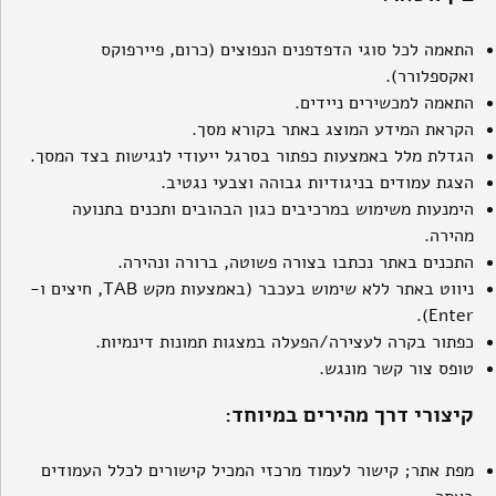
התאמה לכל סוגי הדפדפנים הנפוצים (כרום, פיירפוקס
ואקספלורר).
התאמה למכשירים ניידים.
הקראת המידע המוצג באתר בקורא מסך.
הגדלת מלל באמצעות כפתור בסרגל ייעודי לנגישות בצד המסך.
הצגת עמודים בניגודיות גבוהה וצבעי נגטיב.
הימנעות משימוש במרכיבים כגון הבהובים ותכנים בתנועה
מהירה.
התכנים באתר נכתבו בצורה פשוטה, ברורה ונהירה.
ניווט באתר ללא שימוש בעכבר (באמצעות מקש TAB, חיצים ו-
Enter).
כפתור בקרה לעצירה/הפעלה במצגות תמונות דינמיות.
טופס צור קשר מונגש.
קיצורי דרך מהירים במיוחד:
מפת אתר; קישור לעמוד מרכזי המכיל קישורים לכלל העמודים